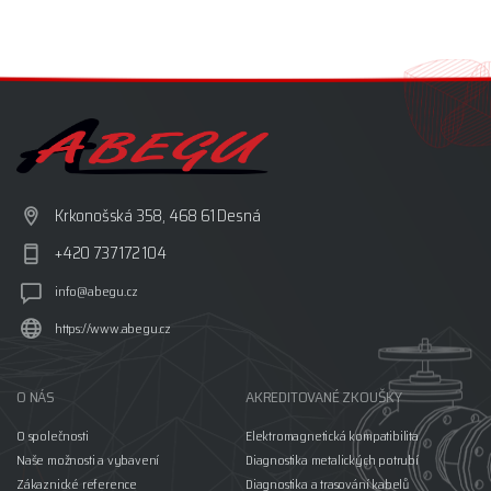
Krkonošská 358, 468 61 Desná
+420 737 172 104
info@abegu.cz
https://www.abegu.cz
O NÁS
AKREDITOVANÉ ZKOUŠKY
O společnosti
Elektromagnetická kompatibilita
Naše možnosti a vybavení
Diagnostika metalických potrubí
Zákaznické reference
Diagnostika a trasování kabelů