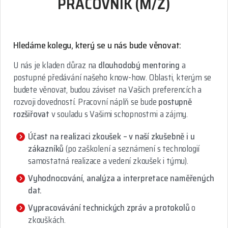
PRACOVNÍK (M/Ž)
Hledáme kolegu, který se u nás bude věnovat:
U nás je kladen důraz na
dlouhodobý mentoring
a
postupné předávání našeho know-how. Oblasti, kterým se
budete věnovat, budou záviset na Vašich preferencích a
rozvoji dovedností. Pracovní náplň se bude
postupně
rozšiřovat
v souladu s Vašimi schopnostmi a zájmy.
Účast na realizaci zkoušek – v naší zkušebně i u
zákazníků
(po zaškolení a seznámení s technologií
samostatná realizace a vedení zkoušek i týmu).
Vyhodnocování, analýza a interpretace naměřených
dat.
Vypracovávání technických zpráv a protokolů
o
zkouškách.