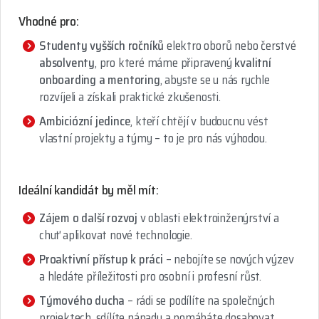
Vhodné pro:
Studenty vyšších ročníků
elektro oborů nebo čerstvé
absolventy
, pro které máme připravený
kvalitní
onboarding a mentoring
, abyste se u nás rychle
rozvíjeli a získali praktické zkušenosti.
Ambiciózní jedince
, kteří chtějí v budoucnu vést
vlastní projekty a týmy – to je pro nás výhodou.
Ideální kandidát by měl mít:
Zájem o další rozvoj
v oblasti elektroinženýrství a
chuť aplikovat nové technologie.
Proaktivní přístup k práci
– nebojíte se nových výzev
a hledáte příležitosti pro osobní i profesní růst.
Týmového ducha
– rádi se podílíte na společných
projektech, sdílíte nápady a pomáháte dosahovat