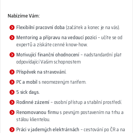
Nabízíme Vám:
Flexibilní pracovní doba
(začátek a konec je na vás).
Mentoring a přípravu na vedoucí pozici
– učíte se od
expertů a získáte cenné know-how.
Motivující finanční ohodnocení
– nadstandardní plat
odpovídající Vašim schopnostem
Příspěvek na stravování.
PC a mobil
s neomezeným tarifem.
5 sick days.
Rodinné zázemí
– osobní přístup a stabilní prostředí.
Renomovanou firmu
s pevným postavením na trhu a
stálou klientelou.
Práci v jaderných elektrárnách
– cestování po ČR a na